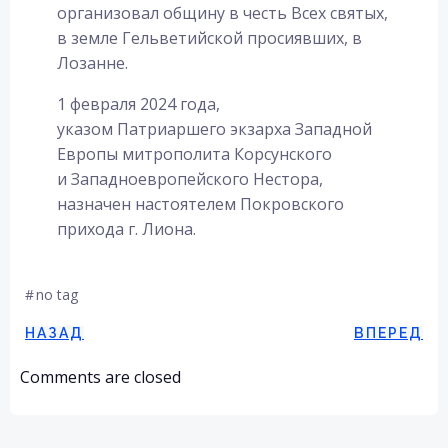
организовал общину в честь Всех святых,
в земле Гельветийской просиявших, в
Лозанне.
1 февраля 2024 года,
указом Патриаршего экзарха Западной
Европы митрополита Корсунского
и Западноевропейского Нестора,
назначен настоятелем Покровского
прихода г. Лиона.
#
no tag
Навигация
Навигация
НАЗАД
ВПЕРЕД
Comments are closed
по
по
записям
записям