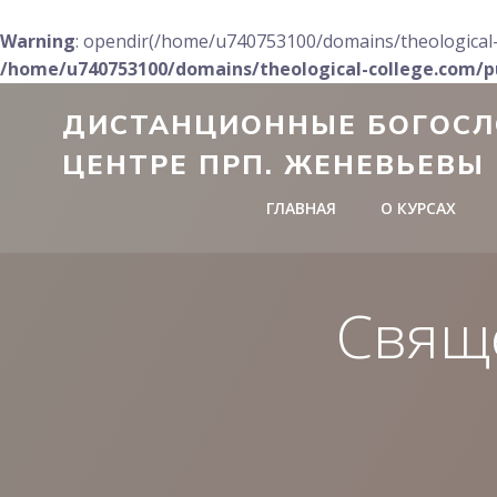
Warning
: opendir(/home/u740753100/domains/theological-c
/home/u740753100/domains/theological-college.com/pu
Перейти
ДИСТАНЦИОННЫЕ БОГОСЛ
к
содержимому
ЦЕНТРЕ ПРП. ЖЕНЕВЬЕВЫ
ГЛАВНАЯ
О КУРСАХ
Свящ