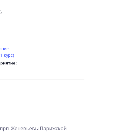
.
ание
1 курс)
приятие:
прп. Женевьевы Парижской.