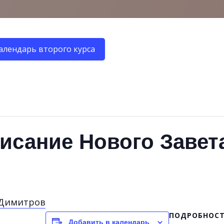
алендарь второго курса
исание Нового Завет
 Димитров
ПОДРОБНОС
Добавить в календарь